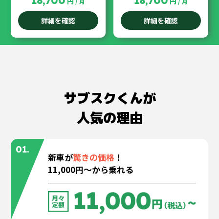
18,700
18,700
円
円
/ 月
/ 月
詳細を確認
詳細を確認
サブスクくんが
人気の理由
01.
新車が
驚きの価格
！
11,000円〜から乗れる